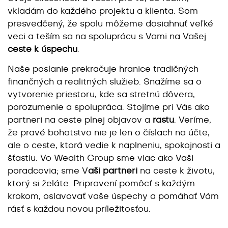
vkladám do každého projektu a klienta. Som
presvedčený, že spolu môžeme dosiahnuť veľké
veci a teším sa na spoluprácu s Vami na Vašej
ceste k úspechu
.
Naše poslanie prekračuje hranice tradičných
finančných a realitných služieb. Snažíme sa o
vytvorenie priestoru, kde sa stretnú dôvera,
porozumenie a spolupráca. Stojíme pri Vás ako
partneri na ceste plnej objavov a
rastu
. Veríme,
že pravé bohatstvo nie je len o číslach na účte,
ale o ceste, ktorá vedie k naplneniu, spokojnosti a
šťastiu. Vo Wealth Group sme viac ako Vaši
poradcovia; sme V
aši partneri
na ceste k životu,
ktorý si želáte. Pripravení pomôcť s každým
krokom, oslavovať vaše úspechy a pomáhať Vám
rásť s každou novou príležitosťou.