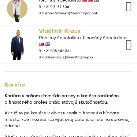
Realitný špecialista
+421 917 137 506
zuzana.tuzinska@wealthgroup.sk
Vladimír Kraus
Realitný špecialista, Finančný špecialista
+421 905 482 361
vladimir.kraus@wealthgroup.sk
Kariéra
Kariéra v našom tíme: Kde sa sny o kariére realitného
a finančného profesionála stávajú skutočnosťou.
Ak túžite po kariére v oblasti realít a financií a hľadáte
miesto, kde môžete rozvíjať svoj potenciál, ste na správnej
adrese.
Staňte sa súčasťou nášho tímu a pomáhajte klientom nájsť