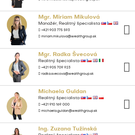
Mgr. Miriam Mikulová
Manažér, Realitný špecialista
+421 903 775 593
miriam.mikulova@wealthgroup.sk
Mgr. Radka Švecová
Realitný špecialista
+421 905 709 923
radka.svecova@wealthgroup.sk
Michaela Guldan
Realitný špecialista
+421 910 169 000
michaela.guldan@wealthgroup.sk
Ing. Zuzana Tužinská