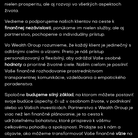
nielen prosperitu, ale aj rozvoji vo všetkých aspektoch
života.
Vedieme a podporujeme našich klientov na ceste k
finančnej nezávislosti
, ponúkame im nielen služby, ale aj
partnerstvo, pochopenie a individuálny prístup.
Vo Wealth Group rozumieme, že každý klient je jedinečný s
odlišnými cieľmi a víziami. Preto je náš prístup
personalizovaný a flexibilný, aby odrážal Vaše osobné
hodnoty
a prioritné životné ciele. Naším cieľom je posilniť
Vaše finančné rozhodovanie prostredníctvom
transparentnej komunikácie, vzdelávania a empatického
poradenstva.
Spoločne
budujeme silný základ
, na ktorom môžete postaviť
svoje budúce úspechy, či už v osobnom živote, v podnikaní
alebo vo Vašich investíciách. Partnerstvo s Wealth Group je
viac než len finančné plánovanie; je to cesta k
udržateľnému bohatstvu, ktoré prispieva k vášmu
celkovému pohodliu a spokojnosti. Pridajte sa k nám a
objavte, ako môžeme transformovať Vaše finančné
vízie
na