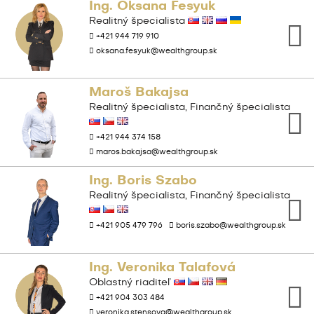
Ing. Oksana Fesyuk
Realitný špecialista
+421 944 719 910
oksana.fesyuk@wealthgroup.sk
Maroš Bakajsa
Realitný špecialista, Finančný špecialista
+421 944 374 158
maros.bakajsa@wealthgroup.sk
Ing. Boris Szabo
Realitný špecialista, Finančný špecialista
+421 905 479 796
boris.szabo@wealthgroup.sk
Ing. Veronika Talafová
Oblastný riaditeľ
+421 904 303 484
veronika.stensova@wealthgroup.sk