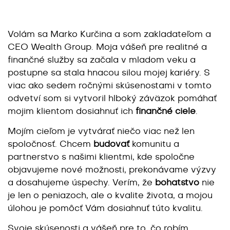
Volám sa Marko Kurčina a som zakladateľom a
CEO Wealth Group. Moja vášeň pre realitné a
finančné služby sa začala v mladom veku a
postupne sa stala hnacou silou mojej kariéry. S
viac ako sedem ročnými skúsenostami v tomto
odvetví som si vytvoril hlboký záväzok pomáhať
mojim klientom dosiahnuť ich
finančné ciele
.
Mojím cieľom je vytvárať niečo viac než len
spoločnosť. Chcem
budovať
komunitu a
partnerstvo s našimi klientmi, kde spoločne
objavujeme nové možnosti, prekonávame výzvy
a dosahujeme úspechy. Verím, že
bohatstvo
nie
je len o peniazoch, ale o kvalite života, a mojou
úlohou je pomôcť Vám dosiahnuť túto kvalitu.
Svoje skúsenosti a vášeň pre to, čo robím,