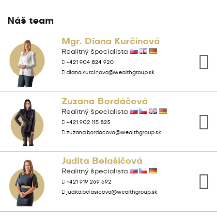
Náš team
Mgr. Diana Kurčinová
Realitný špecialista
+421 904 824 920
diana.kurcinova@wealthgroup.sk
Zuzana Bordáčová
Realitný špecialista
+421 902 115 825
zuzana.bordacova@wealthgroup.sk
Judita Belašičová
Realitný špecialista
+421 919 269 692
judita.belasicova@wealthgroup.sk