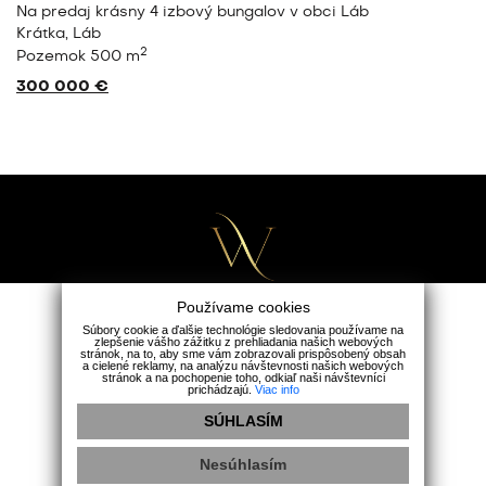
Na predaj krásny 4 izbový bungalov v obci Láb
Krátka, Láb
2
Pozemok 500 m
300 000 €
Používame cookies
Súbory cookie a ďalšie technológie sledovania používame na
zlepšenie vášho zážitku z prehliadania našich webových
Wealth Group
stránok, na to, aby sme vám zobrazovali prispôsobený obsah
a cielené reklamy, na analýzu návštevnosti našich webových
Holubia 5482/1A, 90301 Senec
stránok a na pochopenie toho, odkiaľ naši návštevníci
prichádzajú.
Viac info
+421 911 165 163
|
office@wealthgroup.sk
SÚHLASÍM
Ochrana osobných údajov
|
Cookies
Nesúhlasím
Instagram
Facebook
Youtube