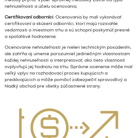
metódy príjmu. Výber správnej metodiky závisí od typu
nehnuteľnosti a účelu ocenovania.
Certifikovaní odborníci
: Ocenovania by mali vykonávať
certifikovaní a skúsení odborníci, ktorí majú rozsiahle
vedomosti o miestnom trhu a sú schopní poskytnúť presné
a spoľahlivé hodnotenie.
Ocenovanie nehnuteľnosti je nielen technickým posúdením,
ale zahŕňa aj umenie porozumieť jedinečným vlastnostiam
každej nehnuteľnosti a interpretovať, ako tieto vlastnosti
ovplyvňujú jej hodnotu na trhu. Správne ocenenie môže mať
veľký vplyv na rozhodovací proces kupujúcich a
predávajúcich a môže pomôcť zabezpečiť spravodlivý a
hladký obchod pre všetky zúčastnené strany.