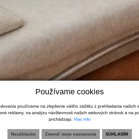
Používame cookies
ktuálna.
ledovania používame na zlepšenie vášho zážitku z prehliadania našich
ené reklamy, na analýzu návštevnosti našich webových stránok a na po
prichádzajú.
Viac info
Nesúhlasím
Zmeniť moje nastavenia
SÚHLASÍM