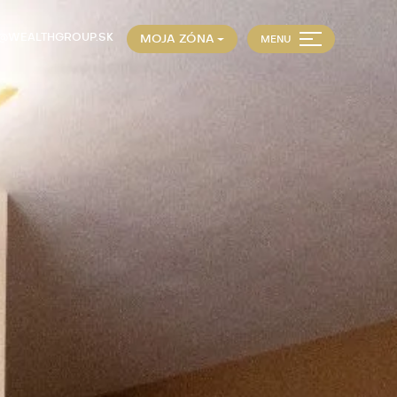
E@WEALTHGROUP.SK
MOJA ZÓNA
MENU