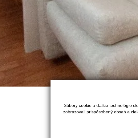
Ľutujeme táto ponuka už nieje a
Súbory cookie a ďalšie technológie s
zobrazovali prispôsobený obsah a ciel