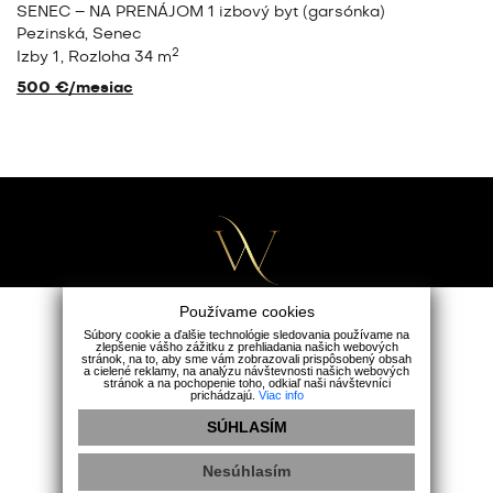
SENEC – NA PRENÁJOM 1 izbový byt (garsónka)
Pezinská, Senec
2
Izby 1
Rozloha 34 m
500 €/mesiac
Používame cookies
Súbory cookie a ďalšie technológie sledovania používame na
zlepšenie vášho zážitku z prehliadania našich webových
Wealth Group
stránok, na to, aby sme vám zobrazovali prispôsobený obsah
a cielené reklamy, na analýzu návštevnosti našich webových
Holubia 5482/1A, 90301 Senec
stránok a na pochopenie toho, odkiaľ naši návštevníci
prichádzajú.
Viac info
+421 911 165 163
|
office@wealthgroup.sk
SÚHLASÍM
Ochrana osobných údajov
|
Cookies
Nesúhlasím
Instagram
Facebook
Youtube