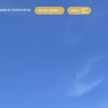
E@WEALTHGROUP.SK
MOJA ZÓNA
MENU