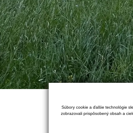
Ľutujeme táto ponuka už nieje a
Súbory cookie a ďalšie technológie s
zobrazovali prispôsobený obsah a ciel