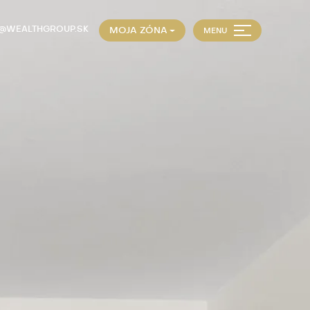
E@WEALTHGROUP.SK
MOJA ZÓNA
MENU