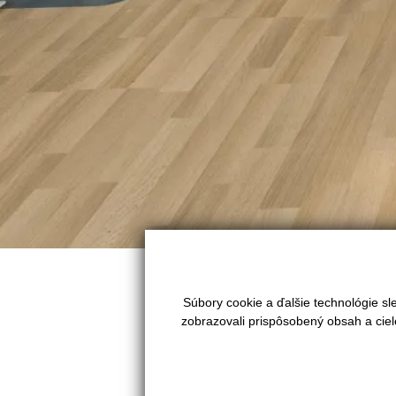
Ľutujeme táto ponuka už nieje a
Súbory cookie a ďalšie technológie s
zobrazovali prispôsobený obsah a ciel