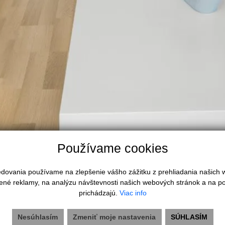
Používame cookies
ktuálna.
ledovania používame na zlepšenie vášho zážitku z prehliadania našich
ené reklamy, na analýzu návštevnosti našich webových stránok a na po
prichádzajú.
Viac info
Nesúhlasím
Zmeniť moje nastavenia
SÚHLASÍM