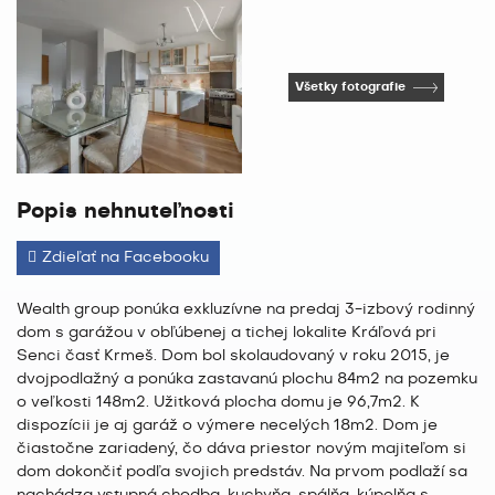
Všetky fotografie
Popis nehnuteľnosti
Zdieľať na Facebooku
Wealth group ponúka exkluzívne na predaj 3-izbový rodinný
dom s garážou v obľúbenej a tichej lokalite Kráľová pri
Senci časť Krmeš. Dom bol skolaudovaný v roku 2015, je
dvojpodlažný a ponúka zastavanú plochu 84m2 na pozemku
o veľkosti 148m2. Užitková plocha domu je 96,7m2. K
dispozícii je aj garáž o výmere necelých 18m2. Dom je
čiastočne zariadený, čo dáva priestor novým majiteľom si
dom dokončiť podľa svojich predstáv. Na prvom podlaží sa