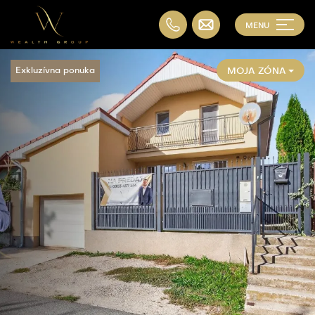
MENU
MOJA ZÓNA
Exkluzívna ponuka