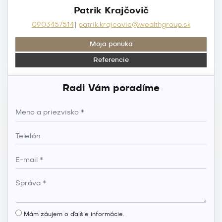
Patrik Krajčovič
0903457514
patrik.krajcovic@wealthgroup.sk
Moja ponuka
Referencie
Radi Vám poradíme
Mám záujem o ďalšie informácie.