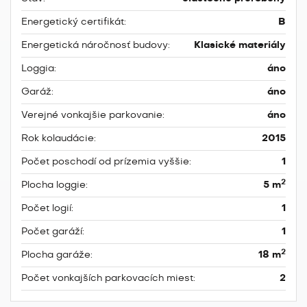
Energetický certifikát:
B
Energetická náročnosť budovy:
Klasické materiály
Loggia:
áno
Garáž:
áno
Verejné vonkajšie parkovanie:
áno
Rok kolaudácie:
2015
Počet poschodí od prízemia vyššie:
1
2
Plocha loggie:
5 m
Počet logií:
1
Počet garáží:
1
2
Plocha garáže:
18 m
Počet vonkajších parkovacích miest:
2