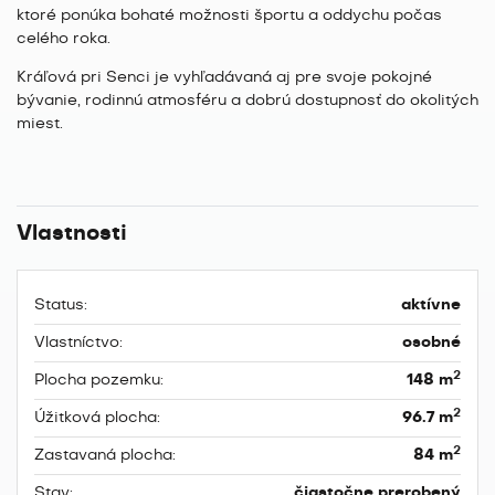
ktoré ponúka bohaté možnosti športu a oddychu počas
celého roka.
Kráľová pri Senci je vyhľadávaná aj pre svoje pokojné
bývanie, rodinnú atmosféru a dobrú dostupnosť do okolitých
miest.
Vlastnosti
Status:
aktívne
Vlastníctvo:
osobné
2
Plocha pozemku:
148 m
2
Úžitková plocha:
96.7 m
2
Zastavaná plocha:
84 m
Stav:
čiastočne prerobený