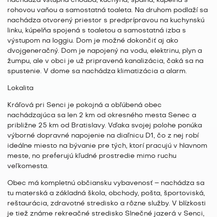
nachádza vstupná chodba, kuchyňa, spálňa, kúpelňa s
rohovou vaňou a samostatná toaleta. Na druhom podlaží sa
nachádza otvorený priestor s predprípravou na kuchynskú
linku, kúpelňa spojená s toaletou a samostatná izba s
výstupom na loggiu. Dom je možné dokončiť aj ako
dvojgeneračný. Dom je napojený na vodu, elektrinu, plyn a
žumpu, ale v obci je už pripravená kanalizácia, čaká sa na
spustenie. V dome sa nachádza klimatizácia a alarm.
Lokalita
Kráľová pri Senci je pokojná a obľúbená obec
nachádzajúca sa len 2 km od okresného mesta Senec a
približne 25 km od Bratislavy. Vďaka svojej polohe ponúka
výborné dopravné napojenie na diaľnicu D1, čo z nej robí
ideálne miesto na bývanie pre tých, ktorí pracujú v hlavnom
meste, no preferujú kľudné prostredie mimo ruchu
veľkomesta.
Obec má kompletnú občiansku vybavenosť – nachádza sa
tu materská a základná škola, obchody, pošta, športoviská,
reštaurácia, zdravotné stredisko a rôzne služby. V blízkosti
je tiež známe rekreačné stredisko Slnečné jazerá v Senci,