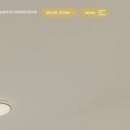
E@WEALTHGROUP.SK
MOJA ZÓNA
MENU