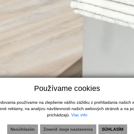
Používame cookies
ktuálna.
ledovania používame na zlepšenie vášho zážitku z prehliadania našich
ené reklamy, na analýzu návštevnosti našich webových stránok a na po
prichádzajú.
Viac info
Nesúhlasím
Zmeniť moje nastavenia
SÚHLASÍM