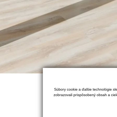
Ľutujeme táto ponuka už nieje a
Súbory cookie a ďalšie technológie s
zobrazovali prispôsobený obsah a ciel