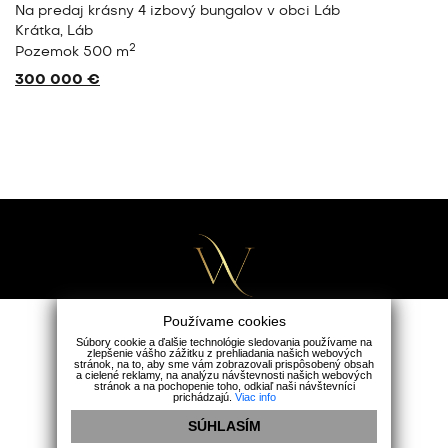
sny 4 izbový bungalov v obci Láb
Na predaj krás
Krátka, Malac
2
 m
Izby 4
Rozloh
300 000 €
Používame cookies
Súbory cookie a ďalšie technológie sledovania používame na
zlepšenie vášho zážitku z prehliadania našich webových
Wealth Group
stránok, na to, aby sme vám zobrazovali prispôsobený obsah
a cielené reklamy, na analýzu návštevnosti našich webových
Holubia 5482/1A, 90301 Senec
stránok a na pochopenie toho, odkiaľ naši návštevníci
prichádzajú.
Viac info
+421 911 165 163
|
office@wealthgroup.sk
SÚHLASÍM
Ochrana osobných údajov
|
Cookies