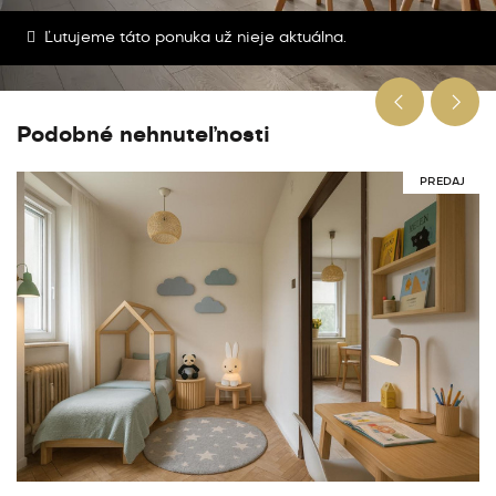
Ľutujeme táto ponuka už nieje aktuálna.
Podobné nehnuteľnosti
PREDAJ