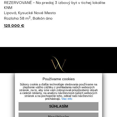
EZERVOVANÉ - Na predaj 3 izbový byt v tichej lokalite
3
KNM
Lipová, Kysucké Nové Mesto
2
Rozloha 58 m
Balkón áno
125 000 €
Používame cookies
Súbory cookie a ďalšie technológie sledovania používame na
zlepšenie vášho zážitku z prehliadania našich webových
Wealth Group
stránok, na to, aby sme vám zobrazovali prispôsobený obsah
a cielené reklamy, na analýzu návštevnosti našich webových
Holubia 5482/1A, 90301 Senec
stránok a na pochopenie toho, odkiaľ naši návštevníci
prichádzajú.
Viac info
+421 911 165 163
|
office@wealthgroup.sk
SÚHLASÍM
Ochrana osobných údajov
|
Cookies
Nesúhlasím